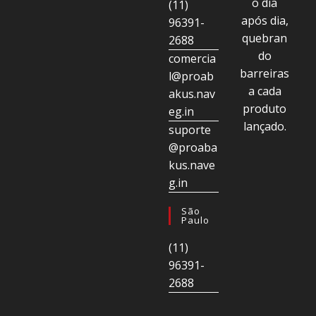
o dia
(11)
após dia,
96391-
quebran
2688
do
comercia
barreiras
l@proab
a cada
akus.nav
produto
eg.in
lançado.
suporte
@proaba
kus.nave
g.in
São
Paulo
(11)
96391-
2688