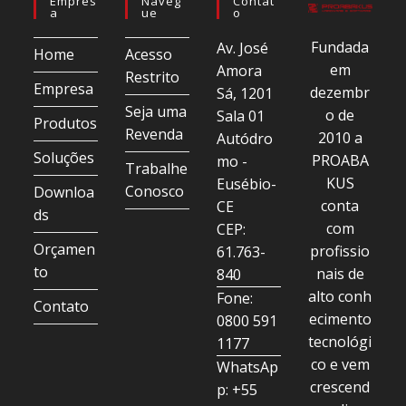
Empres
Naveg
Contat
A
Ue
O
Fundada
Av. José
Home
Acesso
em
Amora
Restrito
Empresa
dezembr
Sá, 1201
Seja uma
o de
Sala 01
Produtos
Revenda
2010 a
Autódro
Soluções
PROABA
mo -
Trabalhe
KUS
Eusébio-
Conosco
Downloa
conta
CE
ds
com
CEP:
Orçamen
profissio
61.763-
to
nais de
840
alto conh
Fone:
Contato
ecimento
0800 591
tecnológi
1177
co e vem
WhatsAp
crescend
p: +55