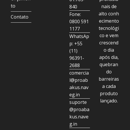
to
nais de
840
alto conh
Fone:
Contato
ecimento
0800 591
tecnológi
1177
co e vem
WhatsAp
crescend
p: +55
o dia
(11)
após dia,
96391-
quebran
2688
do
comercia
barreiras
l@proab
a cada
akus.nav
produto
eg.in
lançado.
suporte
@proaba
kus.nave
g.in