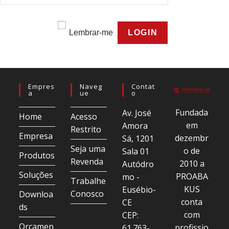
Lembrar-me
Empres
Naveg
Contat
A
Ue
O
Fundada
Av. José
Home
Acesso
em
Amora
Restrito
Empresa
dezembr
Sá, 1201
Seja uma
o de
Sala 01
Produtos
Revenda
2010 a
Autódro
Soluções
PROABA
mo -
Trabalhe
KUS
Eusébio-
Conosco
Downloa
conta
CE
ds
com
CEP:
Orçamen
profissio
61.763-